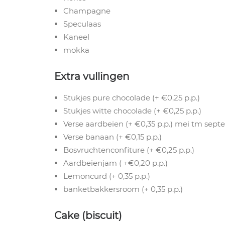
Champagne
Speculaas
Kaneel
mokka
Extra vullingen
Stukjes pure chocolade (+ €0,25 p.p.)
Stukjes witte chocolade (+ €0,25 p.p.)
Verse aardbeien (+ €0,35 p.p.) mei tm sep
Verse banaan (+ €0,15 p.p.)
Bosvruchtenconfiture (+ €0,25 p.p.)
Aardbeienjam ( +€0,20 p.p.)
Lemoncurd (+ 0,35 p.p.)
banketbakkersroom (+ 0,35 p.p.)
Cake (biscuit)